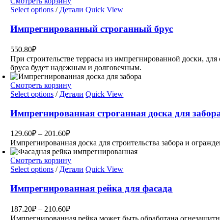
Смотреть корзину
Select options
/
Детали
Quick View
Импрегнированный строганный брус
550.80
₽
При строительстве террасы из импрегнированной доски, дл
бруса будет надежным и долговечным.
Смотреть корзину
Select options
/
Детали
Quick View
Импрегнированная строганная доска для забор
129.60
₽
–
201.60
₽
Импрегнированная доска для строительства забора и огражде
Смотреть корзину
Select options
/
Детали
Quick View
Импрегнированная рейка для фасада
187.20
₽
–
210.60
₽
Импрегнированная рейка может быть обработана огнезащит