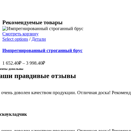
Рекомендуемые товары
Смотреть корзину
Select options
/
Детали
Импрегнированный строганный брус
1 652.40
₽
–
3 998.40
₽
иенты довольны
аши правдивые отзывы
 очень доволен качеством продукции. Отличная доска! Рекомен
скоукладчик
 очень доволен качеством продукции. Отличная доска! Рекомен