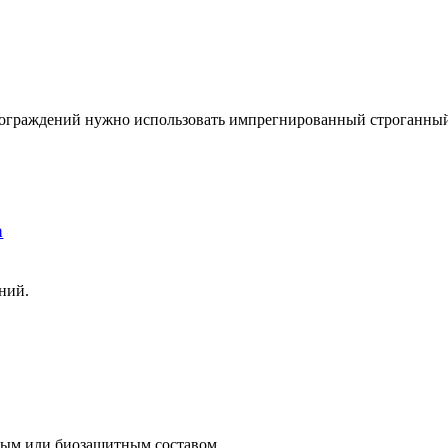
я ограждений нужно использовать импрегнированный строганны
а
ний.
ным или биозащитным составом.