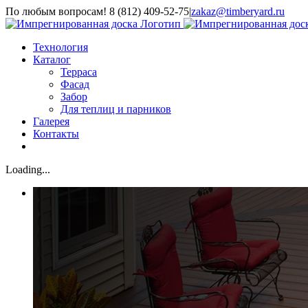
Skip
По любым вопросам! 8 (812) 409-52-75
|
zakaz@timberyard.ru
to
content
Технология
Каталог
Терраса
Фасад
Забор
Для теплиц и парников
Галерея
Контакты
Loading...