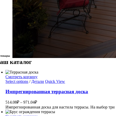
 товары
аш каталог
Смотреть корзину
Select options
/
Детали
Quick View
Импрегнированная террасная доска
514.08
₽
–
971.04
₽
Импрегнированная доска для настила террасы. На выбор три