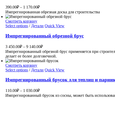
390.00
₽
–
1 170.00
₽
Импрегнированная обрезная доска для строительства
Смотреть корзину
Select options
/
Детали
Quick View
Импрегнированный обрезной брус
3 450.00
₽
–
9 140.00
₽
Импрегнированный обрезной брус применяется при строител
делает ее более долговечной.
Смотреть корзину
Select options
/
Детали
Quick View
Импрегнированный брусок для теплиц и парни
110.00
₽
–
1 030.00
₽
Импрегнированный брусок из сосны, может быть использован